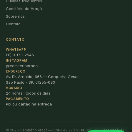
Dúvidas frequentes
Cemitério do Araçá
Sobre nós
Contato
CONTATO
WHATSAPP
(11) 91173-2546
INSTAGRAM
@cemiterioaraca
ENDEREÇO
Av. Dr. Arnaldo, 666 — Cerqueira César
São Paulo - SP, 01255-090
HORÁRIO
24 horas · todos os dias
PAGAMENTO
Pix ou cartão na entrega
© 2026 Cemitério Araçá — CNPJ 42.273.531/0001-06 · Responsável: