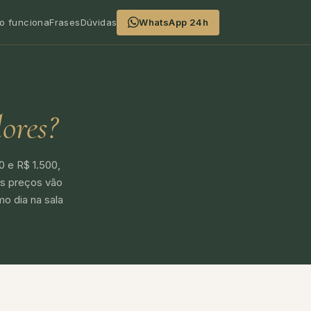
o funciona
Frases
Dúvidas
WhatsApp 24h
lores?
0 e R$ 1.500,
os preços vão
o dia na sala