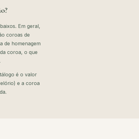
ão?
baixos. Em geral,
ão coroas de
aixa de homenagem
 da coroa, o que
.
tálogo é o valor
elório) e a coroa
da.