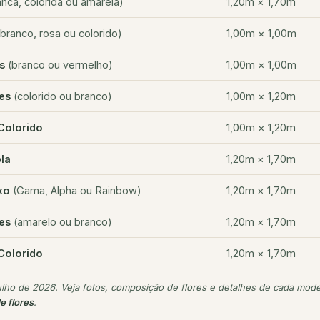
nca, colorida ou amarela)
1,20m × 1,70m
branco, rosa ou colorido)
1,00m × 1,00m
s
(branco ou vermelho)
1,00m × 1,00m
es
(colorido ou branco)
1,00m × 1,20m
Colorido
1,00m × 1,20m
la
1,20m × 1,70m
xo
(Gama, Alpha ou Rainbow)
1,20m × 1,70m
es
(amarelo ou branco)
1,20m × 1,70m
Colorido
1,20m × 1,70m
ulho de 2026. Veja fotos, composição de flores e detalhes de cada mod
e flores
.