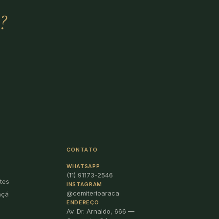
?
CONTATO
WHATSAPP
(11) 91173-2546
tes
INSTAGRAM
@cemiterioaraca
açá
ENDEREÇO
Av. Dr. Arnaldo, 666 —