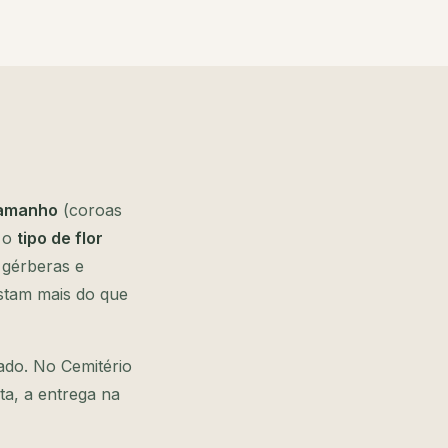
amanho
(coroas
, o
tipo de flor
 gérberas e
stam mais do que
ado. No Cemitério
ta, a entrega na