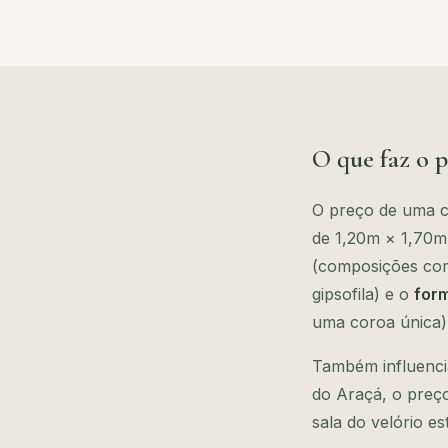
O que faz o p
O preço de uma co
de 1,20m × 1,70m
(composições com 
gipsofila) e o
for
uma coroa única)
Também influenci
do Araçá, o preço
sala do velório es