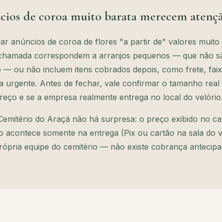
cios de coroa muito barata merecem atenç
 anúncios de coroa de flores "a partir de" valores muito 
 chamada correspondem a arranjos pequenos — que não s
io — ou não incluem itens cobrados depois, como frete, f
a urgente. Antes de fechar, vale confirmar o tamanho real
preço e se a empresa realmente entrega no local do velório
o Cemitério do Araçá não há surpresa: o preço exibido no ca
o acontece somente na entrega (Pix ou cartão na sala do v
rópria equipe do cemitério — não existe cobrança antecipa