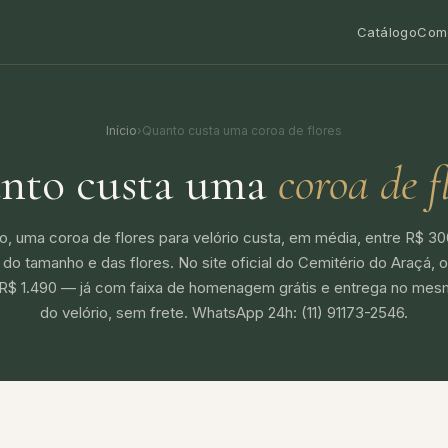
Catálogo
Com
Início
›
Quanto custa uma coroa de flores
nto custa uma
coroa de f
, uma coroa de flores para velório custa, em média, entre R$ 30
o tamanho e das flores. No site oficial do Cemitério do Araçá, 
R$ 1.490 — já com faixa de homenagem grátis e entrega no mesm
do velório, sem frete. WhatsApp 24h: (11) 91173-2546.